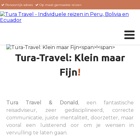
Persoonlijk advies
Op maat gemaakte reizen
Aangesloten bij STO garant en VVKR
Home
-
Ervaringen
- Jürgen, Anneminke en 3 kleine kids
HOME
Tura-Travel: Klein maar
REIZEN OP MAAT
Fijn
!
EXCURSIES
ERVARINGEN
Tura Travel & Donald
, een fantastische
BLOG
reisadviseur, zeer gedisciplineerd, correcte
OVER ONS
communicatie, juiste mentaliteit, doorzetter, maar
vooral een luisterend oor om je wensen in
CONTACT
vervulling te laten gaan.